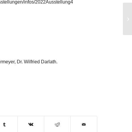
ausstellungen/infos/2022Ausstellung4
20
20
rmeyer, Dr. Wilfried Darlath.