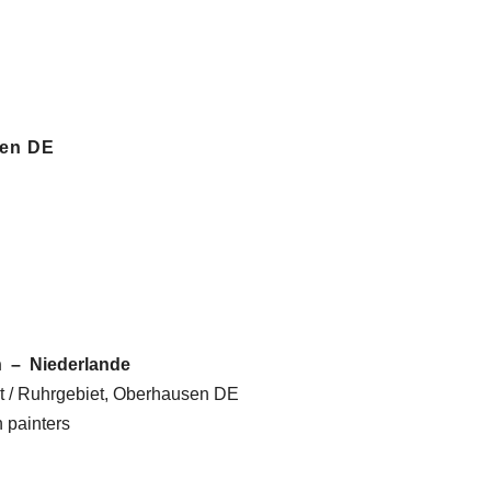
sen DE
n – Niederlande
st / Ruhrgebiet, Oberhausen DE
h painters