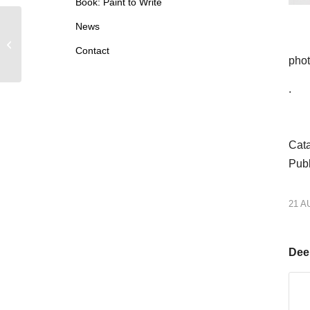
Book: Paint to Write
News
2022: Art Karlsruhe DE
Contact
phot
.
Cat
Publ
21 A
Deel